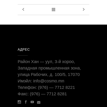
АДРЕС
Район Хан — уул, 3-й хороо,
Западная промышленная зона,
улица Рабочих, д. 100/5, 17070
Имэйл: info@cosmo.mn
Телефон: (976) — 7712 8221
Факс: (976) — 7712 8281