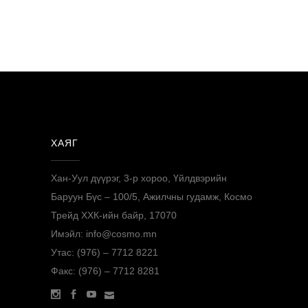
ХАЯГ
Хан-Уул дүүрэг, 3-р хороо, Үйлдвэрийн
Баруун Бүс – 100/5, Ажилчны гудамж, Космо
Трейд ХХК-ийн байр, 17070
Имэйл: info@cosmo.mn
Утас: (976) – 7712 8221
Факс: (976) – 7712 8281