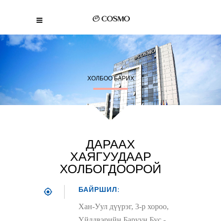
ХОЛБОО БАРИХ
ДАРААХ
ХАЯГУУДААР
ХОЛБОГДООРОЙ
БАЙРШИЛ:
Хан-Уул дүүрэг, 3-р хороо,
Үйлдвэрийн Баруун Бүс -