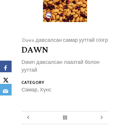
Dawn давсалсан самар ууттай 100гр
Dawn 
DAWN
Dawn давсалсан лаазтай болон 
ууттай
CATEGORY
Самар, Хүнс