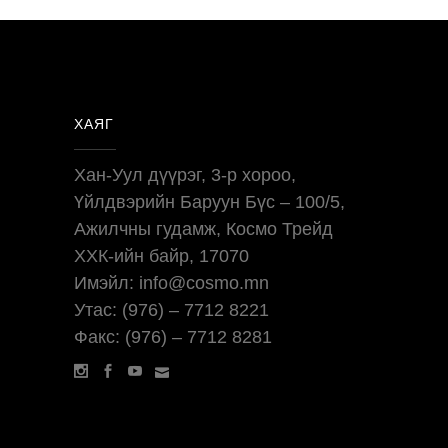
ХАЯГ
Хан-Уул дүүрэг, 3-р хороо,
Үйлдвэрийн Баруун Бүс – 100/5,
Ажилчны гудамж, Космо Трейд
ХХК-ийн байр, 17070
Имэйл: info@cosmo.mn
Утас: (976) – 7712 8221
Факс: (976) – 7712 8281