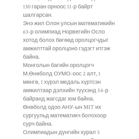
130 гаран орноос 11-р байрт
шалгарсан.
Энэ жил Олон улсын математикийн
63-р олимпиад Норвегийн Осло
хотод болох бөгөөд оролцогчдыг
амжилттай оролцоно гэдэгт итгэж
байна.
Монголын багийн оролцогч
М.Өнөболд ОУМО-оос 2 алт, 1
мөнгө, 1 хүрэл медаль хүртсэн
амжилтаар дэлхийн түүхэнд 54-р
байранд жагсдаг юм байна.
Өнөболд одоо АНУ-ын MIT их
сургуульд математикч болохоор
сурч байна.
Олимпиадын дүнгийн хурал 5