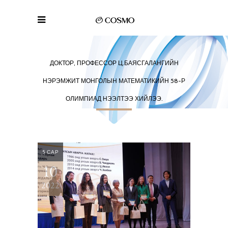
ДОКТОР, ПРОФЕССОР Ц.БАЯСГАЛАНГИЙН
НЭРЭМЖИТ МОНГОЛЫН МАТЕМАТИКИЙН 58-Р
ОЛИМПИАД НЭЭЛТЭЭ ХИЙЛЭЭ.
5 САР
10
2022