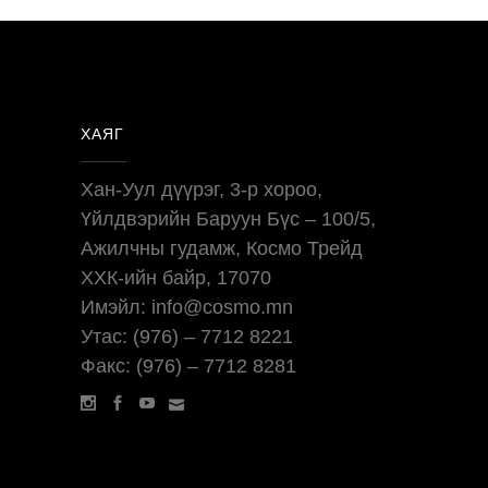
ХАЯГ
Хан-Уул дүүрэг, 3-р хороо,
Үйлдвэрийн Баруун Бүс – 100/5,
Ажилчны гудамж, Космо Трейд
ХХК-ийн байр, 17070
Имэйл: info@cosmo.mn
Утас: (976) – 7712 8221
Факс: (976) – 7712 8281