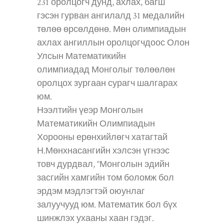
231 оролцогч дунд, ахлах, багш
гэсэн гурван ангилалд 31 медалийн
төлөө өрсөлдөнө. Мөн олимпиадын
ахлах ангиллын оролцогчдоос Олон
Улсын Математикийн
олимпиадад Монголыг төлөөлөн
оролцох зургаан сурагч шалгарах
юм.
Нээлтийн үеэр Монголын
Математикийн Олимпиадын
Хорооны ерөнхийлөгч хатагтай
Н.Мөнхнасангийн хэлсэн үгнээс
товч дурдвал, “Монголын эдийн
засгийн хамгийн том боломж бол
эрдэм мэдлэгтэй оюунлаг
залуучууд юм. Математик бол бүх
шинжлэх ухааны хаан гэдэг.