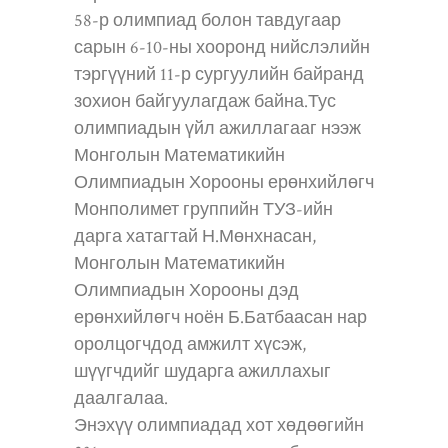
58-р олимпиад болон тавдугаар
сарын 6-10-ны хооронд нийслэлийн
тэргүүний 11-р сургуулийн байранд
зохион байгуулагдаж байна.Тус
олимпиадын үйл ажиллагааг нээж
Монголын Математикийн
Олимпиадын Хорооны ерөнхийлөгч
Монполимет группийн ТУЗ-ийн
дарга хатагтай Н.Мөнхнасан,
Монголын Математикийн
Олимпиадын Хорооны дэд
ерөнхийлөгч ноён Б.Батбаасан нар
оролцогчдод амжилт хүсэж,
шүүгчдийг шударга ажиллахыг
даалгалаа.
Энэхүү олимпиадад хот хөдөөгийн