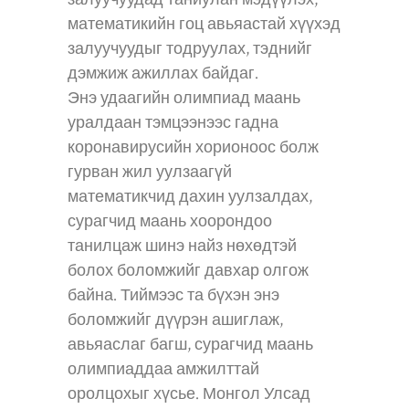
математикийн гоц авьяастай хүүхэд
залуучуудыг тодруулах, тэднийг
дэмжиж ажиллах байдаг.
Энэ удаагийн олимпиад маань
уралдаан тэмцээнээс гадна
коронавирусийн хорионоос болж
гурван жил уулзаагүй
математикчид дахин уулзалдах,
сурагчид маань хоорондоо
танилцаж шинэ найз нөхөдтэй
болох боломжийг давхар олгож
байна. Тиймээс та бүхэн энэ
боломжийг дүүрэн ашиглаж,
авьяаслаг багш, сурагчид маань
олимпиаддаа амжилттай
оролцохыг хүсье. Монгол Улсад