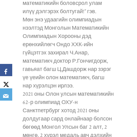
математикийн боловсрол улам
илүү дэлгэрэх болтугай!” гэв.
Мөн энэ удаагийн олимпиадын
нээлтэд Монголын Математикийн
Олимпиадын Хорооны дэд
ерөнхийлөгч Ондо ХХК-ийн
гүйцэтгэх захирал Ч.Анар,
математикч доктор Р.Гончигдорж,
гавьяат багш Ц.Дашдорж нар зэрэг
үе үеийн олон математикч, багш
нар хүрэлцэн ирлээ.
2021 оны Олон улсын математикийн
62-р олимпиад ОХУ-н
Санктпетрбург хотод 2021 оны
долдугаар сард онлайнаар болсон
бөгөөд Монгол Улсын баг 2 алт, 2
мөнгө, 2 хүрэл медаль авч дэлхийн