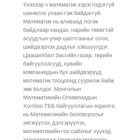
Үнэхээр ч математик хэрэглэдэггүй
шинжлэх ухаан гэж байдаггүй.
Математик нь аливаад логик
байдлаар хандах, нарийн төвөгтэй
асуудлын учир шалтгааныг олох,
шийдвэрлэх дадлыг хэвшүүлдэг.
Цаашилбал Засгийн газар, төрийн
байгууллагууд, хувийн
компаниудын бүх шийдвэрүүд
математик тооцоонд суурилж байж
зөв болдог. Монголын
Математикийн Олимпиадын
Холбоо ТББ байгууллагын зорилго
нь Математикийн боловсролыг
хөгжүүлэх, дэлгэрүүлэх,
математикийн гоо сайхныг хүүхэд
залуучуудад таниулан мэдүүлэх,