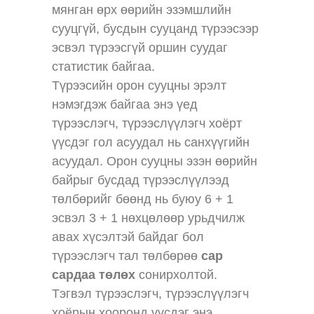
мянган өрх өөрийн эзэмшлийн
сууцгүй, бусдын сууцанд түрээсээр
эсвэл түрээсгүй оршин суудаг
статистик байгаа.
Түрээсийн орон сууцны эрэлт
нэмэгдэж байгаа энэ үед
түрээслэгч, түрээслүүлэгч хоёрт
үүсдэг гол асуудал нь санхүүгийн
асуудал. Орон сууцны эзэн өөрийн
байрыг бусдад түрээслүүлээд
төлбөрийг бөөнд нь буюу 6 + 1
эсвэл 3 + 1 нөхцөлөөр урьдчилж
авах хүсэлтэй байдаг бол
түрээслэгч тал төлбөрөө
сар
сардаа төлөх
сонирхолтой.
Тэгвэл түрээслэгч, түрээслүүлэгч
хоёрын хооронд үүсдэг энэ