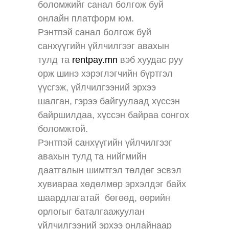
боломжийг санал болгож буй
онлайн платформ юм.
Рэнтпэй санал болгож буй
санхүүгийн үйлчилгээг авахын
тулд та
rentpay.mn
вэб хуудас руу
орж шинэ хэрэглэгчийн бүртгэл
үүсгэж, үйлчилгээний эрхээ
шалган, гэрээ байгуулаад хүссэн
байршилдаа, хүссэн байраа сонгох
боломжтой.
Рэнтпэй санхүүгийн үйлчилгээг
авахын тулд та нийгмийн
даатгалын шимтгэл төлдөг эсвэл
хувиараа хөдөлмөр эрхэлдэг байх
шаардлагатай бөгөөд, өөрийн
орлогыг баталгаажуулан
үйлчилгээний эрхээ онлайнаар