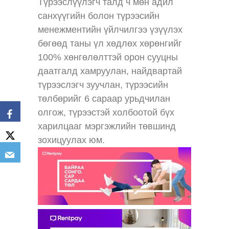
Түрээслүүлэгч талд ч мөн адил
санхүүгийн болон түрээсийн
менежментийн үйлчилгээ үзүүлэх
бөгөөд таны үл хөдлөх хөрөнгийг
100% хөнгөлөлттэй орон сууцны
даатгалд хамруулан, найдвартай
түрээслэгч зуучлан, түрээсийн
төлбөрийг 6 сараар урьдчилан
олгож, түрээстэй холбоотой бүх
харилцааг мэргэжлийн төвшинд
зохицуулах юм.