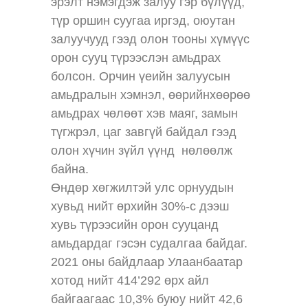
эрэлт нэмэгдэж залуу гэр бүлүүд,
түр оршин суугаа иргэд, оюутан
залуучууд гээд олон тооны хүмүүс
орон сууц түрээслэн амьдрах
болсон. Орчин үеийн залуусын
амьдралын хэмнэл, өөрийнхөөрөө
амьдрах чөлөөт хэв маяг, замын
түгжрэл, цаг завгүй байдал гээд
олон хүчин зүйл үүнд нөлөөлж
байна.
Өндөр хөгжилтэй улс орнуудын
хувьд нийт өрхийн 30%-с дээш
хувь түрээсийн орон сууцанд
амьдардаг гэсэн судалгаа байдаг.
2021 оны байдлаар Улаанбаатар
хотод нийт 414’292 өрх айл
байгаагаас 10,3% буюу нийт 42,6