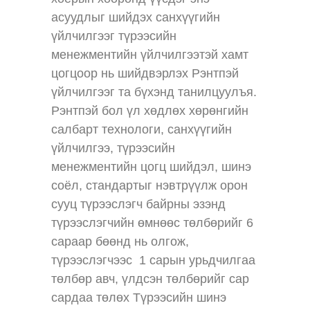
асуудлыг шийдэх санхүүгийн
үйлчилгээг түрээсийн
менежментийн үйлчилгээтэй хамт
цогцоор нь шийдвэрлэх Рэнтпэй
үйлчилгээг та бүхэнд танилцуулъя.
Рэнтпэй бол үл хөдлөх хөрөнгийн
салбарт технологи, санхүүгийн
үйлчилгээ, түрээсийн
менежментийн цогц шийдэл, шинэ
соёл, стандартыг нэвтрүүлж орон
сууц түрээслэгч байрны эзэнд
түрээслэгчийн өмнөөс төлбөрийг 6
сараар бөөнд нь олгож,
түрээслэгчээс 1 сарын урьдчилгаа
төлбөр авч, үлдсэн төлбөрийг сар
сардаа төлөх Түрээсийн шинэ