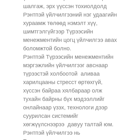
шалгаж, эрх үүссэн тохиолдолд
Рэнтпэй үйлчилгээний нэг удаагийн
хураамж төлөөд нэмэлт хүү,
шимтгэлгүйгээр Түрээсийн
менежментийн цогц үйлчилгээ авах
боломжтой болно.
Рэнтпэй Түрээсийн менежментийн
мэргэжлийн үйлчилгээг авснаар
түрээстэй холбоотой аливаа
харилцааны стресст өртөхгүй,
хүссэн байраа хялбараар олж
тухайн байрны бүх мэдээллийг
онлайнаар үзэх, технологи дээр
суурилсан системийг
хөгжүүлснээрээ давуу талтай юм.
Рэнтпэй үйлчилгээ нь