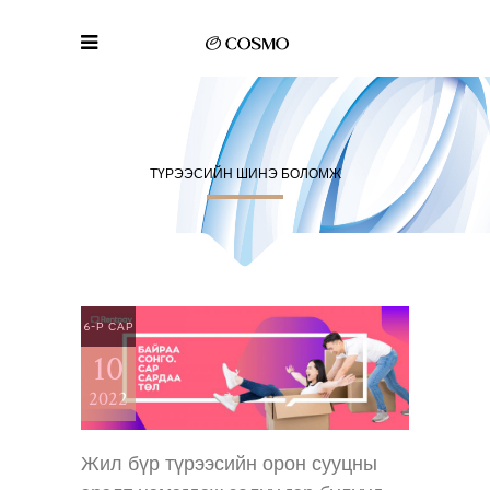
ТҮРЭЭСИЙН ШИНЭ БОЛОМЖ
6-Р САР
10
2022
Жил бүр түрээсийн орон сууцны